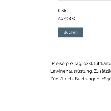
6 Std.
Ab
Ab 578 €
578
Euro
Buchen
*Preise pro Tag, exkl. Liftka
Lawinenausrüstung. Zusätzl
Zürs/Lech-Buchungen. +€40 