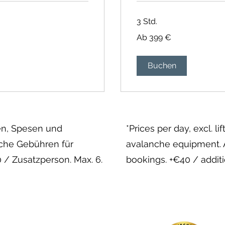
3 Std.
Ab
Ab 399 €
399
Euro
Buchen
rten, Spesen und
*Prices per day, excl. l
iche Gebühren für
avalanche equipment. A
/ Zusatzperson. Max. 6.
bookings. +€40 / addit