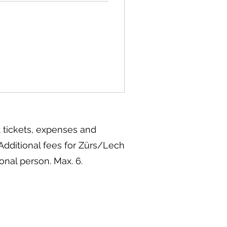
ift tickets, expenses and
dditional fees for Zürs/Lech
ional person
. Max. 6.